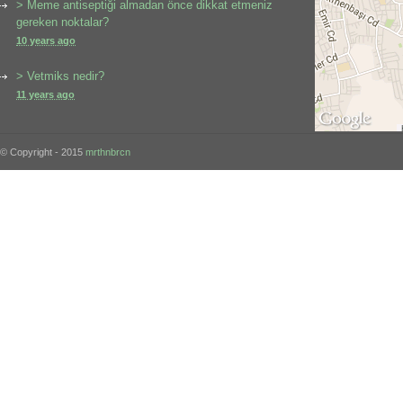
> Meme antiseptiği almadan önce dikkat etmeniz
gereken noktalar?
10 years ago
> Vetmiks nedir?
11 years ago
© Copyright - 2015
mrthnbrcn