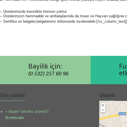
– Ürünlerimizde kesinlikle hormon yoktur.
– Ürünlerimizin hammadde ve ambalajlarında da Insan ve Hayvan sağlığına z
– Sertifika ve belgeler,belgelerimiz bölümünde incelenebilir.
[/vc_column_text]
[/vc_row]
Bayilik için:
Fu
et
(0 532) 257 60 96
Son yazılar
Ulaşım
> Neden Vetmiks ürünleri?
10 years ago