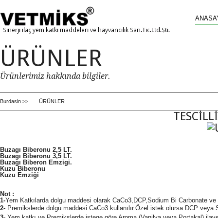
ANASA
ÜRÜNLER
Ürünlerimiz hakkında bilgiler.
Burdasin >>
ÜRÜNLER
TESCİLL
Buzagı Biberonu
2,5 LT.
Buzagı Biberonu
3,5 LT.
Buzagı Biberon
Emzigi.
Kuzu Biberonu
Kuzu Emziği
Not :
1-
Yem Katkılarda dolgu maddesi olarak CaCo3,DCP,Sodium Bi Carbonate ve R
2-
Premikslerde dolgu maddesi CaCo3 kullanılır.Özel istek olursa DCP veya S
3-
Yem katkı ve Premikslerde istege göre Aroma (Vanilya veya Portakal) ilave 