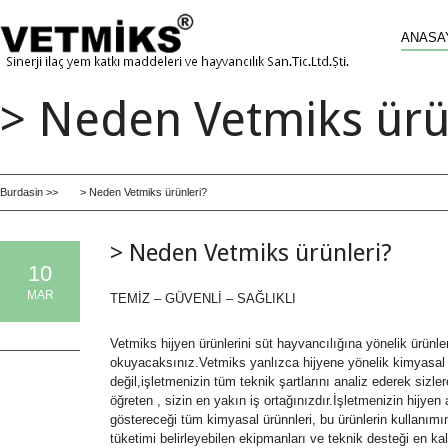
ANASA
> Neden Vetmiks ürü
Burdasin >>
> Neden Vetmiks ürünleri?
> Neden Vetmiks ürünleri?
10
MAR
TEMİZ – GÜVENLİ – SAĞLIKLI
0 Comments
Vetmiks hijyen ürünlerini süt hayvancılığına yönelik ürünle
okuyacaksınız.Vetmiks yanlızca hijyene yönelik kimyasal ü
değil,işletmenizin tüm teknik şartlarını analiz ederek sizle
öğreten , sizin en yakın iş ortağınızdır.İşletmenizin hijyen
göstereceği tüm kimyasal ürünnleri, bu ürünlerin kullanımı
tüketimi belirleyebilen ekipmanları ve teknik desteği en kali