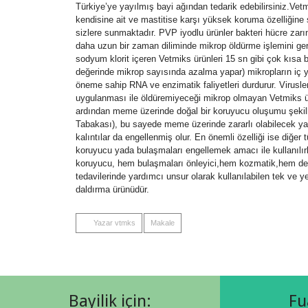
Türkiye’ye yayılmış bayi ağından tedarik edebilirsiniz.Vetm
kendisine ait ve mastitise karşı yüksek koruma özelliğine 
sizlere sunmaktadır. PVP iyodlu ürünler bakteri hücre zarın
daha uzun bir zaman diliminde mikrop öldürme işlemini gerç
sodyum klorit içeren Vetmiks ürünleri 15 sn gibi çok kısa b
değerinde mikrop sayısında azalma yapar) mikropların iç y
öneme sahip RNA ve enzimatik faliyetleri durdurur. Virusle
uygulanması ile öldüremiyeceği mikrop olmayan Vetmiks ü
ardından meme üzerinde doğal bir koruyucu oluşumu şekill
Tabakası), bu sayede meme üzerinde zararlı olabilecek ya
kalıntılar da engellenmiş olur. En önemli özelliği ise diğer
koruyucu yada bulaşmaları engellemek amacı ile kullanıl
koruyucu, hem bulaşmaları önleyici,hem kozmatik,hem de 
tedavilerinde yardımcı unsur olarak kullanılabilen tek v
daldırma ürünüdür.
Yazar vtmks
Makale
Bayilik için:
Fu