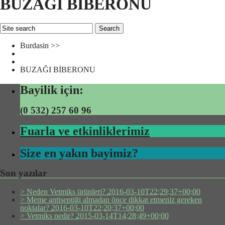
BUZAĞI BİBERONU
Burdasin >>
BUZAĞI BİBERONU
Bayilik için:
(0 532) 257 60 96
Fuarla ve etkinliklerimiz
Size en yakın bayimiz?
Son yazılar
> Neden Vetmiks ürünleri?
2016-03-10T22:29:37+00:00
> Meme antiseptiği almadan önce dikkat etmeniz gereken
noktalar?
2016-03-10T22:20:37+00:00
> Vetmiks nedir?
2015-03-14T14:28:49+00:00