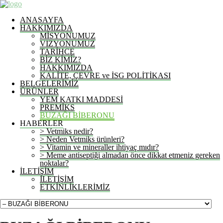
ANASAYFA
HAKKIMIZDA
MİSYONUMUZ
VIZYONUMUZ
TARİHCE
BİZ KİMİZ?
HAKKIMIZDA
KALİTE, ÇEVRE ve İSG POLİTİKASI
BELGELERİMİZ
ÜRÜNLER
YEM KATKI MADDESİ
PREMİKS
BUZAĞI BİBERONU
HABERLER
> Vetmiks nedir?
> Neden Vetmiks ürünleri?
> Vitamin ve mineraller ihtiyaç mıdır?
> Meme antiseptiği almadan önce dikkat etmeniz gereken
noktalar?
İLETİŞİM
İLETİŞİM
ETKİNLİKLERİMİZ