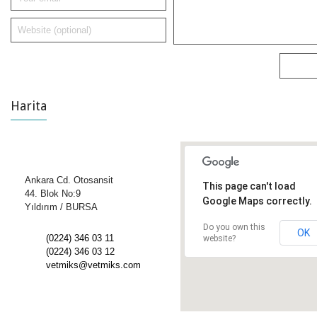
Harita
Ankara Cd. Otosansit
This page can't load
44. Blok No:9
Google Maps correctly.
Yıldırım / BURSA
Do you own this
OK
(0224) 346 03 11
website?
(0224) 346 03 12
vetmiks@vetmiks.com
[/vc_row]