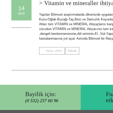
> Vitamin ve mineraller ihtiy
14
MAR
Yapılan Bilimsel araştırmalarda ülkemizde uygulana
Kuzu-Oğlak-Buzağı-Tay,Besi ve Damızlık Koyunlar,B
0 Comments
Atları tüm VİTAMİN ve MİNERAL ihtiyaçlarını karşı
vücudun VİTAMİN ve MİNERAL ihtiyacının tam ka
,dengeli beslenmemesine,döl eriminin,Et ,Süt-Yap
hastalanmasına yol açar. Aslında Bilimsel bir Ras
Yazan: vtmks
Makale
Bayilik için:
Fu
et
(0 532) 257 60 96