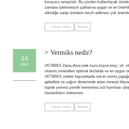
koruyucu amaçlıdır. Bu yüzden kullanılacak ürünler
zamana işletmenizin şartlarına uygun ve en önemlisi 
etkinliğe sahip ürünlerin tercih edilmesi çok önemli
Yazan: vtmks
Makale
> Vetmiks nedir?
14
MAR
VETMİKS Dana,düve,inek,kuzu,koyun,keçi, vb. ot yi
vitamin,mineralleri optimal dozlarda ve en uygun or
0 Comments
VETMİKS verilen hayvanlarda süt-et verimi,yapağı
gebelikte ve sağım döneminde artan mineral ihtiya
toprak yemesi,yemlik kemirmesi,süt humması (doğum
hastalıkların önlenmesi
Yazan: vtmks
Makale