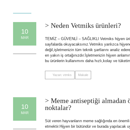
> Neden Vetmiks ürünleri?
10
MAR
TEMİZ – GÜVENLİ – SAĞLIKLI Vetmiks hijyen ürünle
sayfalarda okuyacaksınız.Vetmiks yanlızca hijyene
0 Comments
değil,işletmenizin tüm teknik şartlarını analiz eder
en yakın iş ortağınızdır.İşletmenizin hijyen anlamı
bu ürünlerin kullanımını daha hızlı,kolay ve tüketim
Yazan: vtmks
Makale
> Meme antiseptiği almadan ö
10
noktalar?
MAR
Süt veren hayvanların meme sağlığında en önemli 
0 Comments
etmektir.Hijyen bir bütündür ve burada yapılacak u