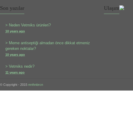
Son yazılar
Ulaşım
> Neden Vetmiks ürünleri?
10 years ago
> Meme antiseptiği almadan önce dikkat etmeniz
gereken noktalar?
10 years ago
> Vetmiks nedir?
11 years ago
© Copyright - 2015
mrthnbrcn