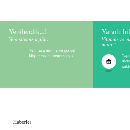
Yenilendik...!
Yararlı bil
Yeni sitemiz açıldı.
Vitamin ve mi
mıdır?
Yeni tasarımımız ve güncel
Yapı
bilgilerimizle karşınızdayız.
ülke
şekli
Haberler