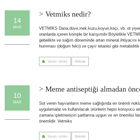
> Vetmiks nedir?
14
MAR
VETMİKS Dana,düve,inek,kuzu,koyun,keçi, vb. ot yiyen e
oranlarda içeren komple bir karışımdır.Böylelikle VETMİ
0 Comments
gebelikte ve sağım döneminde artan mineral ihtiyacını 
humması (doğum felci) ve çayır tetanisi gibi metabolitik
Yazan: vtmks
Makale
> Meme antiseptiği almadan önce
10
MAR
Süt veren hayvanların meme sağlığında en önemli noktal
uygulamalar ve kullanılacak ürünlerin hepsi koruyucu am
0 Comments
zamana işletmenizin şartlarına uygun ve en önemlisi belirl
önemlidir. Vetmiks
Yazan: vtmks
Makale