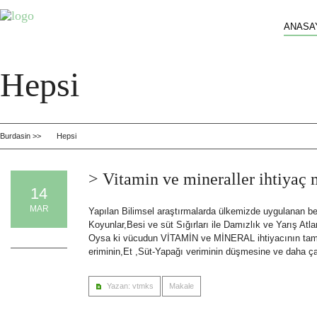
ANASA
Hepsi
Burdasin >>
Hepsi
> Vitamin ve mineraller ihtiyaç 
14
MAR
Yapılan Bilimsel araştırmalarda ülkemizde uygulanan be
Koyunlar,Besi ve süt Sığırları ile Damızlık ve Yarış At
0 Comments
Oysa ki vücudun VİTAMİN ve MİNERAL ihtiyacının tam
eriminin,Et ,Süt-Yapağı veriminin düşmesine ve daha ça
Yazan: vtmks
Makale