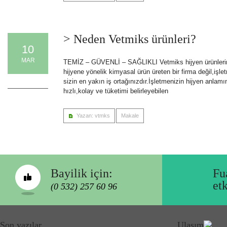
> Neden Vetmiks ürünleri?
10
MAR
TEMİZ – GÜVENLİ – SAĞLIKLI Vetmiks hijyen ürünlerini 
hijyene yönelik kimyasal ürün üreten bir firma değil,işle
0 Comments
sizin en yakın iş ortağınızdır.İşletmenizin hijyen anlam
hızlı,kolay ve tüketimi belirleyebilen
Yazan: vtmks
Makale
Bayilik için:
Fu
et
(0 532) 257 60 96
Son yazılar
Ulaşım