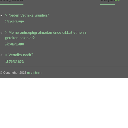
> Neden Vetmiks ürünleri?
10 years ago
> Meme antiseptiği almadan önce dikkat etmeniz
gereken noktalar?
10 years ago
> Vetmiks nedir?
11 years ago
© Copyright - 2015
mrthnbrcn